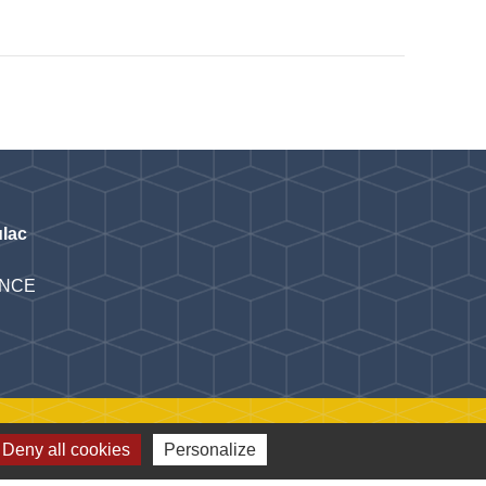
lac
RANCE
Deny all cookies
Personalize
Plan du site
-
Gestion des cookies