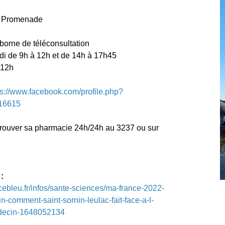
a Promenade
borne de téléconsultation
di de 9h à 12h et de 14h à 17h45
 12h
ps://www.facebook.com/profile.php?
16615
rouver sa pharmacie 24h/24h au 3237 ou sur
:
cebleu.fr/infos/sante-sciences/ma-france-2022-
n-comment-saint-sornin-leulac-fait-face-a-l-
decin-1648052134