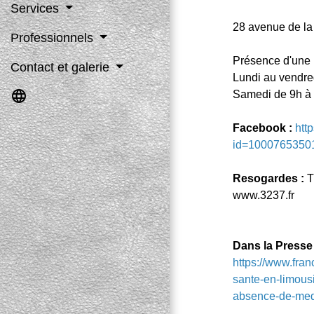
Services
28 avenue de l
Professionnels
Présence d'une 
Contact et galerie
Lundi au vendre
language
Samedi de 9h à
Facebook :
htt
id=1000765350
Resogardes :
T
www.3237.fr
Dans la Presse 
https://www.fran
sante-en-limousi
absence-de-me