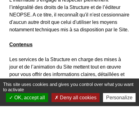
l’intégralité des droits de la Structure et de l’éditeur
NEOPSE. A ce titre, il reconnaît qu'il n'est cessionnaire
d'aucun autre droit que celui d'utiliser les moyens
notamment techniques mis à sa disposition par le Site.
Contenus
Les services de la Structure en charge des mises à
jour et de l’animation du Site mettent tout en œuvre
pour vous offrir des informations claires, détaillées et
fiables. Cependant, si malgré toute l’attention portée à
This site uses cookies and gives you control over what you want
la gestion de ces contenus, vous deviez constater des
to activate
inexactitudes, des manques d’informations ou des
OK, accept all
Deny all cookies
Personalize
erreurs, nous vous invitons à en informer la Structure,
par courrier électronique par le biais du formulaire de
contact de ce Site.