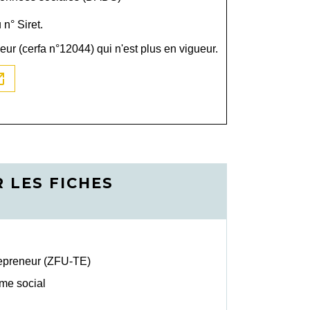
 n° Siret.
eur (cerfa n°12044) qui n'est plus en vigueur.
n_new
 LES FICHES
trepreneur (ZFU-TE)
ime social