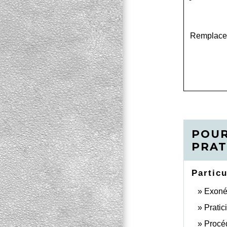
Remplace l
POUR
PRAT
Particu
Exonér
Pratic
Procéd