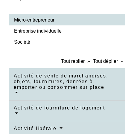
Micro-entrepreneur
Entreprise individuelle
Société
keyboard_arrow_up
keyboard_arrow_down
Tout replier
Tout déplier
Activité de vente de marchandises,
objets, fournitures, denrées à
emporter ou consommer sur place
Activité de fourniture de logement
Activité libérale