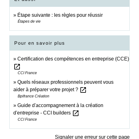
Étape suivante : les règles pour réussir
Étapes de vie
Pour en savoir plus
Certification des compétences en entreprise (CCE)
open_in_new
CCI France
Quels réseaux professionnels peuvent vous
open_in_new
aider à préparer votre projet ?
Bpifrance Création
Guide d'accompagnement à la création
open_in_new
d'entreprise - CCI builders
CCI France
Signaler une erreur sur cette page