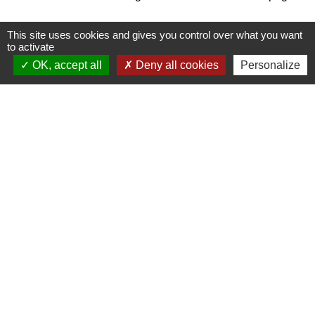
This site uses cookies and gives you control over what you want
to activate
OK, accept all
Deny all cookies
Personalize
Contacts
Commune de Saint-Sornin-Leulac
4 rue de l'ancien abreuvoir
87290 Saint-Sornin-Leulac - FRANCE
Mentions légales
-
Politique de confidentialité
-
Accessibilité
-
Plan du site
-
Gestion des cookies