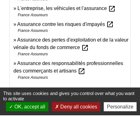
open_in_new
L'entreprise, les véhicules et l'assurance
France Assureurs
open_in_new
Assurance contre les risques d'impayés
France Assureurs
Assurance des pertes d'exploitation et de la valeur
open_in_new
vénale du fonds de commerce
France Assureurs
Assurance des responsabilités professionnelles
open_in_new
des commerçants et artisans
France Assureurs
This site uses cookies and gives you control over what you want
Signaler une erreur sur cette page
to activate
OK, accept all
Deny all cookies
Personalize
Contacts