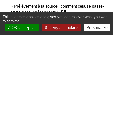
Prélèvement à la source : comment cela se passe-
open_in_new
t-il pour les indépendants ?
This site uses cookies and gives you control over what you want
Ministère chargé de l'économie
to activate
OK, accept all
Deny all cookies
Personalize
Signaler une erreur sur cette page
Contacts
Commune de Saint-Sornin-Leulac
4 rue de l'ancien abreuvoir
87290 Saint-Sornin-Leulac - FRANCE